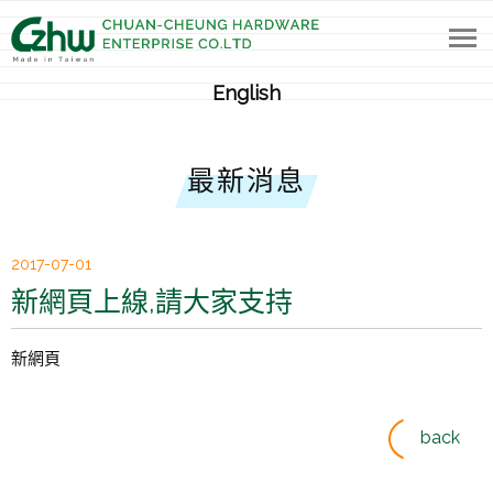
公司簡介
English
線上教學
最新消息
專利證書
產品目錄
鋼質絲紋磨刀棒
電鑄鑽石粉磨刀棒
2017-07-01
新網頁上線,請大家支持
包覆式防斷吸震型陶瓷磨刀棒
全直式吸震型陶瓷磨刀棒
一般陶瓷磨刀棒
隨身迷你磨刀棒
各式包裝樣式
新網頁
川長目錄及DM
最新消息
back
網誌